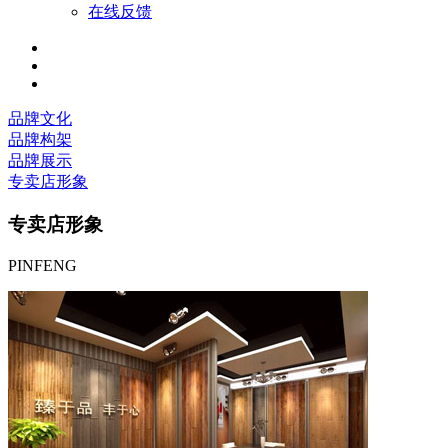
在线反馈
品牌文化
品牌构架
品牌展示
专卖店形象
专卖店形象
PINFENG